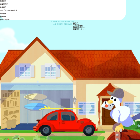
施工事例
お客様の声
社員紹介
ハイブリッドの仲間たち
会社概要
採用情報
お問い合わせ
©2026 HYBRID HOME INC.
ブログ
ALL RIGHTS RESERVED.
お知らせ
よくある質問
動画配信サービス
お客様アンケート