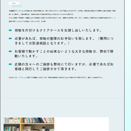
Answer
工事箇所がキッチンなどの荷物が多い部位の場合には、何から手をつけていいのか不安になるものです。その為にご契約後に出来るだけ早期に工事の工程表（予定
表）をご提示し、工事の着工日、工事中の流れや工事の完了日などが分かるようにさせて頂きます。
さらに工程表（予定表）を確認しながら担当者と工事までに何をすればよいのか、綿密に打合せ致します。また、工事中にご迷惑のかかる近隣のお宅に対して、ご
挨拶に伺うこともとても大切なことの一つです。その他
荷物を片付けるクリアケースをお貸し出しいたします。
必要があれば、荷物の整理のお手伝いを致します。（費用につ
きましては別途相談となります。）
お客様で動かすことの出来ないような大きな荷物は、弊社で移
動いたします。
近隣の方々へのご挨拶も弊社にて行いますが、必要であればお
客様と同行してご挨拶させて頂きます。
以上のように、リフォーム工事までの準備につきましては、弊社の担当者と打合せをしながら進めさせて頂きますので、安心してお任せ下さい。