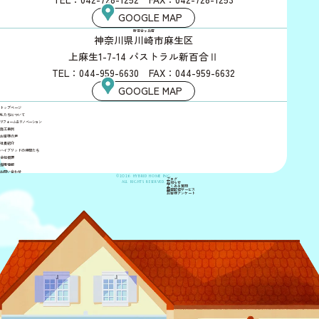
GOOGLE MAP
新百合ヶ丘店
神奈川県川崎市麻生区
上麻生1-7-14 パストラル新百合Ⅱ
TEL：044-959-6630 FAX：044-959-6632
GOOGLE MAP
トップページ
私たちについて
リフォーム＆リノベーション
施工事例
お客様の声
社員紹介
ハイブリッドの仲間たち
会社概要
採用情報
お問い合わせ
©2026 HYBRID HOME INC.
ブログ
ALL RIGHTS RESERVED.
お知らせ
よくある質問
動画配信サービス
お客様アンケート