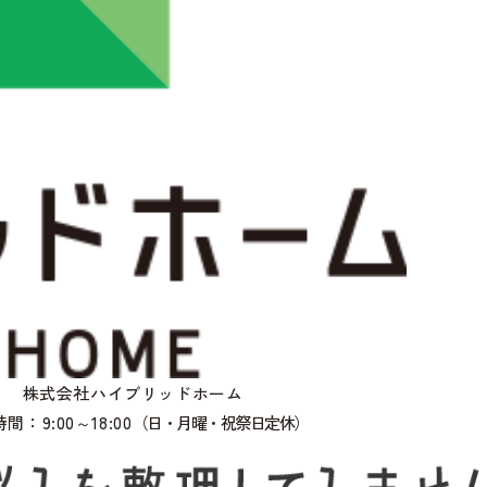
株式会社ハイブリッドホーム
間：9:00～18:00
（日・月曜・祝祭日定休）