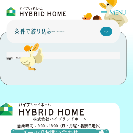
MENU
Category
子供室
TOP
施工実績
子供室
Filter / Category
子供部屋が必要になったとき
#キッチン
#リビング
#二世帯
#子供室
町田市
株式会社ハイブリッドホーム
営業時間：9:00～18:00
（日・月曜・祝祭日定休）
メールでお問い合わせ