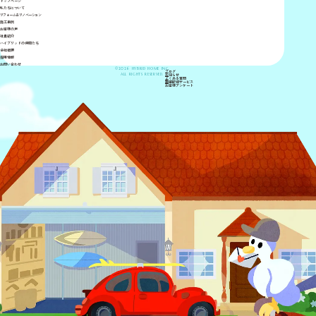
トップページ
私たちについて
リフォーム＆リノベーション
施工事例
お客様の声
社員紹介
ハイブリッドの仲間たち
会社概要
採用情報
お問い合わせ
©2026 HYBRID HOME INC.
ブログ
ALL RIGHTS RESERVED.
お知らせ
よくある質問
動画配信サービス
お客様アンケート