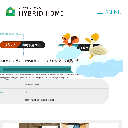
MENU
将来の暮らしを考えて今できること
川崎市麻生区
川崎市麻生区
#エクステリア
#サニタリー
#リビング
#断熱・省エネ
最初にご相談いただいたのは、家全体の窓の性能アップでした。H様の暮らし方を伺っていくうちに、その他の部位、洗面室や和室の使い勝手、門廻りの機能や
建物周辺のお手入れ方法等を一緒に見直すことで、将来を見据えたリノベーションにつながっていきました。
Data
川崎市麻生区 H様邸
当時）
18年
窓断熱・浴室洗面改装・和室改装・外構工事