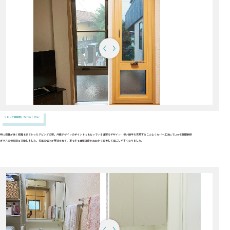
リビング窓断熱 Before / After
特に西日が強く結露もひどかったリビングの窓。外観デザインのポイントにもなっている連窓をデザイン・使い勝手を変更することなくカバー工法にてLow-E複層断熱
ガラスの樹脂窓に交換しました。長年の悩みが解消されて、夏も冬も体感温度がおおきく改善して過ごしやすくなりました。
カーソルで左右に動かすことができます