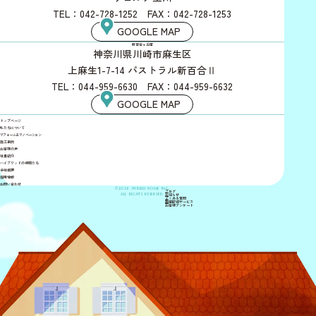
TEL：042-728-1252 FAX：042-728-1253
GOOGLE MAP
新百合ヶ丘店
神奈川県川崎市麻生区
上麻生1-7-14 パストラル新百合Ⅱ
TEL：044-959-6630 FAX：044-959-6632
GOOGLE MAP
トップページ
私たちについて
リフォーム＆リノベーション
施工事例
お客様の声
社員紹介
ハイブリッドの仲間たち
会社概要
採用情報
お問い合わせ
©2026 HYBRID HOME INC.
ブログ
ALL RIGHTS RESERVED.
お知らせ
よくある質問
動画配信サービス
お客様アンケート