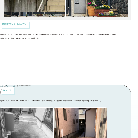
門廻り＆アプローチ Before / After
間口を広げることで、空間全体にゆとりを持たせ、住まいの第一印象をより開放的に演出しました。さらに、上部にパーゴラを設置することで立体感を生み出し、視線
の抜けと広がりを感じられるアプローチに仕上げました。
カーソルで左右に動かすことができます
こだわりリノベーション
My Renovation Style
流れをつくる
階段から玄関までのアプローチは乱石を貼り一体化させることで、動線に統一感を持たせ、ひとつの心地よい空間として存在価値を高めています。